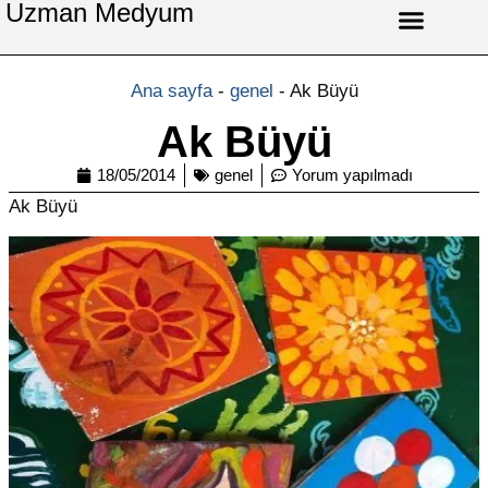
Uzman Medyum
Aşk Celbi
Aşk Vefki
Aşkı Ateş Celbi
At Nalı Celbi
Evlilik Vefki
Bağlama Vefki
Ana sayfa
-
genel
-
Ak Büyü
Ak Büyü
18/05/2014
genel
Yorum yapılmadı
Ak Büyü