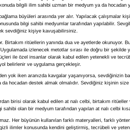
onuda bilgili ilim sahibi uzman bir medyum ya da hocadan y
n bağlama büyüleri arasında yer alır. Yapılacak çalışmalar kiş
sunda bilgi sahibi medyumlar tarafından yapılabilir. Sevgilin
ek sevdiğiniz kişiye kavuşabilirsiniz.
r. Birtakım ritüellerin yanında dua ve ayetlerde okunuyor. Bu
ygulamada izlenecek metotlar sırası ile doğru bir şekilde ya
üçleri ile özel insanlar olarak kabul edilen yetenekli ve te
 yol belirlenir ve uygulama gerçekleşir.
den yok iken aranızda kavgalar yaşanıyorsa, sevdiğinizin baş
a hocadan destek almak olmalıdır. Sevdiğiniz kişinin siz
an birisi olarak kabul edilen at nalı celbi, birtakım ritüeller
lgi sahibi olan bir medyum tarafından yapılan at nalı celbi kı
anmaz. Her büyünün kullanılan farklı materyalleri, farklı yönt
 gizli ilimler konusunda kendini geliştirmiş, tecrübeli ve yet