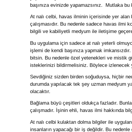
başınıza evinizde yapamazsınız. Mutlaka bu k
At nalı celbi, havas ilminin içerisinde yer ala
çalışmasıdır. Bu nedenle sadece havas ilmi konu
bilgili ve kabiliyetli medyum ile iletişime geçer
Bu uygulama için sadece at nalı yeterli olmuyo
işlemi de kendi başınıza yapmak imkansızdır. U
bitsin. Bu nedenle özel yetenekleri ve mistik g
isteklerinizi bildirmelisiniz. Böylece izlenecek
Sevdiğiniz sizden birden soğuduysa, hiçbir ne
durumda yapılacak tek şey uzman medyum ya d
olacaktır.
Bağlama büyü çeşitleri oldukça fazladır. Bunlard
çalışmadır. İşinin ehli, havas ilmi hakkında bi
At nalı celbi kulaktan dolma bilgiler ile uygul
insanların yapacağı bir iş değildir. Bu nedenle