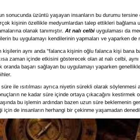
unun sonucunda üzüntü yaşayan insanların bu durumu tersine 
Birçok kişinin özellikle medyumlardan talep ettikleri bağlama u
şamalarına olanak tanımıştır.
At nalı celbi
uygulaması da med
işilerin bu uygulamayı kendilerinin yapmaları ve yaparken de n
 kişilerin aynı anda “falanca kişinin oğlu falanca kişi bana b
ısa zaman içinde etkisini gösterecek olan at nalı celbi, a
k oranda başarı sağlayan bu uygulamayı yaparken genellikle
hler.
ir süre ile ısıtılması ayrıca niyetin sürekli olarak söylenmesi 
onuçların ne kadar süre içinde ortaya çıkacağını kestirmek
başında bu işlemin ardından bazen uzun süre beklemenin ger
ği için de insanların herhangi bir çekinme yaşamadan denedik