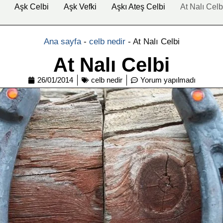
Aşk Celbi
Aşk Vefki
Aşkı Ateş Celbi
At Nalı Celb
Ana sayfa
-
celb nedir
-
At Nalı Celbi
At Nalı Celbi
26/01/2014
celb nedir
Yorum yapılmadı