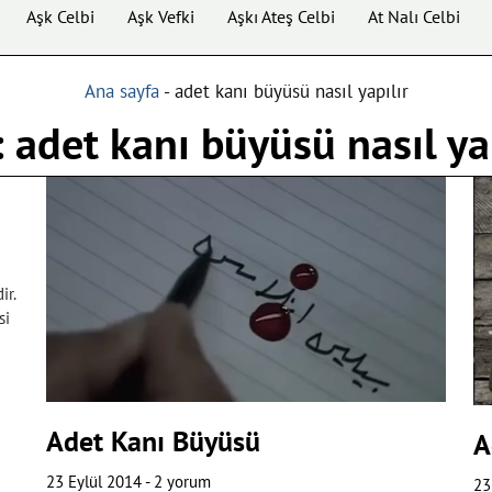
Aşk Celbi
Aşk Vefki
Aşkı Ateş Celbi
At Nalı Celbi
Ana sayfa
-
adet kanı büyüsü nasıl yapılır
 adet kanı büyüsü nasıl ya
ir.
si
Adet Kanı Büyüsü
A
23 Eylül 2014
2 yorum
23