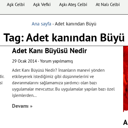
Aşk Celbi
Aşk Vefki
Aşkı Ateş Celbi
At Nalı Celbi
Ana sayfa
-
Adet kanından Büyü
Tag: Adet kanından Büyü
Adet Kanı Büyüsü Nedir
29 Ocak 2014
Yorum yapılmamış
Adet Kanı Büyüsü Nedir? İnsanların manevi yönden
ir.
etkileyerek istediğimiz gibi düşünmelerini ve
si
davranmalarını sağlamamıza yardımcı olan bazı
uygulamalar mevcuttur. Bu uygulamalar yapılan bazı özel
işlemlerden
Devamı »
A