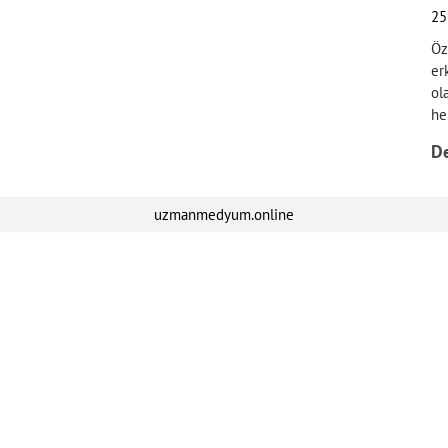
25
Öz
er
ol
he
D
uzmanmedyum.online