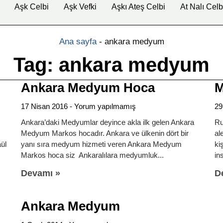
Aşk Celbi
Aşk Vefki
Aşkı Ateş Celbi
At Nalı Celb
Ana sayfa
-
ankara medyum
Tag: ankara medyum
Ankara Medyum Hoca
M
17 Nisan 2016
Yorum yapılmamış
29
Ankara’daki Medyumlar deyince akla ilk gelen Ankara
Ru
Medyum Markos hocadır. Ankara ve ülkenin dört bir
al
aül
yanı sıra medyum hizmeti veren Ankara Medyum
ki
Markos hoca siz Ankaralılara medyumluk
in
Devamı »
D
Ankara Medyum