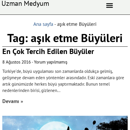
Uzman Medyum
Aşk Celbi
Aşk Vefki
Aşkı Ateş Celbi
At Nalı Celbi
Evlilik Vefki
Bağlama Vefki
Ana sayfa
-
aşık etme Büyüleri
Tag: aşık etme Büyüleri
En Çok Tercih Edilen Büyüler
8 Ağustos 2016
Yorum yapılmamış
Türkiye’de, büyü uygulaması son zamanlarda oldukça gelmiş,
gelişmeye devam eden yöntemler arasındadır. Eski zamanlara göre
artık günümüzde herkes büyü yaptırmaktadır. Bunun temel
nedenlerinden birisi, gizlenen
Devamı »