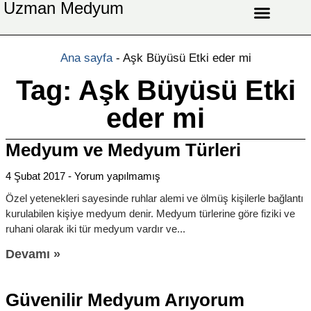
Uzman Medyum
Aşk Celbi
Aşk Vefki
Aşkı Ateş Celbi
At Nalı Celbi
Evlilik Vefki
Bağlama Vefki
Ana sayfa
-
Aşk Büyüsü Etki eder mi
Tag: Aşk Büyüsü Etki
eder mi
Medyum ve Medyum Türleri
4 Şubat 2017
Yorum yapılmamış
Özel yetenekleri sayesinde ruhlar alemi ve ölmüş kişilerle bağlantı
kurulabilen kişiye medyum denir. Medyum türlerine göre fiziki ve
ruhani olarak iki tür medyum vardır ve
Devamı »
Güvenilir Medyum Arıyorum