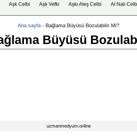
Aşk Celbi
Aşk Vefki
Aşkı Ateş Celbi
At Nalı Celb
Ana sayfa
-
Bağlama Büyüsü Bozulabilir Mi?
ağlama Büyüsü Bozulabi
uzmanmedyum.online