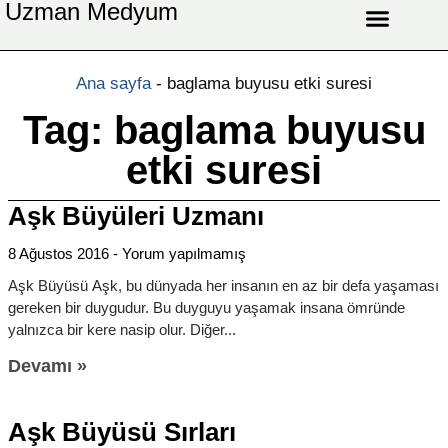
Uzman Medyum
Aşk Celbi
Aşk Vefki
Aşkı Ateş Celbi
At Nalı Celbi
Evlilik Vefki
Bağlama Vefki
Ana sayfa
-
baglama buyusu etki suresi
Tag: baglama buyusu
etki suresi
Aşk Büyüleri Uzmanı
8 Ağustos 2016
Yorum yapılmamış
Aşk Büyüsü Aşk, bu dünyada her insanın en az bir defa yaşaması
gereken bir duygudur. Bu duyguyu yaşamak insana ömründe
yalnızca bir kere nasip olur. Diğer
Devamı »
Aşk Büyüsü Sırları