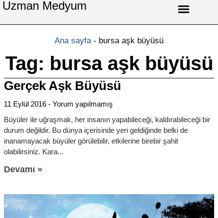
Uzman Medyum
Aşk Celbi
Aşk Vefki
Aşkı Ateş Celbi
At Nalı Celbi
Evlilik Vefki
Bağlama Vefki
Ana sayfa
-
bursa aşk büyüsü
Tag: bursa aşk büyüsü
Gerçek Aşk Büyüsü
11 Eylül 2016
Yorum yapılmamış
Büyüler ile uğraşmak, her insanın yapabileceği, kaldırabileceği bir
durum değildir. Bu dünya içerisinde yeri geldiğinde belki de
inanamayacak büyüler görülebilir, etkilerine birebir şahit
olabilirsiniz. Kara
Devamı »