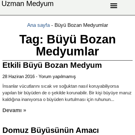
Uzman Medyum
Aşk Celbi
Aşk Vefki
Aşkı Ateş Celbi
At Nalı Celbi
Evlilik Vefki
Bağlama Vefki
Ana sayfa
-
Büyü Bozan Medyumlar
Tag: Büyü Bozan
Medyumlar
Etkili Büyü Bozan Medyum
28 Haziran 2016
Yorum yapılmamış
İnsanlar vücutlarını sıcak ve soğuktan nasıl koruyabiliyorsa
yapılan bir büyüden de o şekilde korunabilir. Bir kişi büyüye maruz
kaldığına inanıyorsa o büyüden kurtulması için ruhunun
Devamı »
Domuz Büyüsünün Amacı