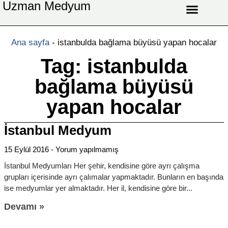
Uzman Medyum
Aşk Celbi
Aşk Vefki
Aşkı Ateş Celbi
At Nalı Celbi
Evlilik Vefki
Bağlama Vefki
Ana sayfa
-
istanbulda bağlama büyüsü yapan hocalar
Tag: istanbulda
bağlama büyüsü
yapan hocalar
İstanbul Medyum
15 Eylül 2016
Yorum yapılmamış
İstanbul Medyumları Her şehir, kendisine göre ayrı çalışma
grupları içerisinde ayrı çalımalar yapmaktadır. Bunların en başında
ise medyumlar yer almaktadır. Her il, kendisine göre bir
Devamı »