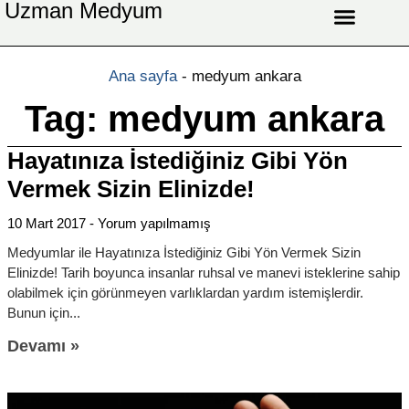
Uzman Medyum
Aşk Celbi
Aşk Vefki
Aşkı Ateş Celbi
At Nalı Celbi
Evlilik Vefki
Bağlama Vefki
Ana sayfa
-
medyum ankara
Tag: medyum ankara
Hayatınıza İstediğiniz Gibi Yön
Vermek Sizin Elinizde!
10 Mart 2017
Yorum yapılmamış
Medyumlar ile Hayatınıza İstediğiniz Gibi Yön Vermek Sizin
Elinizde! Tarih boyunca insanlar ruhsal ve manevi isteklerine sahip
olabilmek için görünmeyen varlıklardan yardım istemişlerdir.
Bunun için
Devamı »