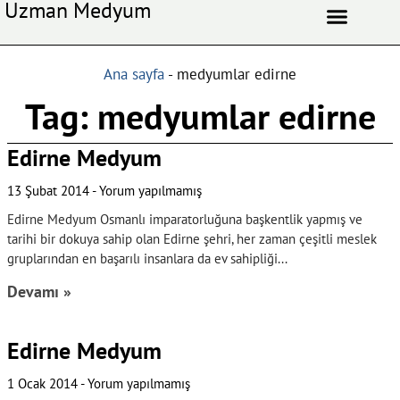
Uzman Medyum
Aşk Celbi
Aşk Vefki
Aşkı Ateş Celbi
At Nalı Celbi
Evlilik Vefki
Bağlama Vefki
Ana sayfa
-
medyumlar edirne
Tag: medyumlar edirne
Edirne Medyum
13 Şubat 2014
Yorum yapılmamış
Edirne Medyum Osmanlı imparatorluğuna başkentlik yapmış ve
tarihi bir dokuya sahip olan Edirne şehri, her zaman çeşitli meslek
gruplarından en başarılı insanlara da ev sahipliği
Devamı »
Edirne Medyum
1 Ocak 2014
Yorum yapılmamış