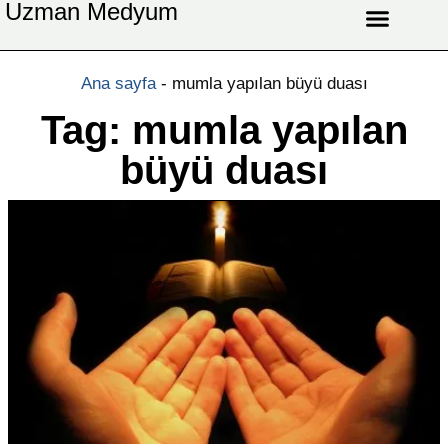
Uzman Medyum
Aşk Celbi
Aşk Vefki
Aşkı Ateş Celbi
At Nalı Celbi
Evlilik Vefki
Bağlama Vefki
Ana sayfa
-
mumla yapılan büyü duası
Tag: mumla yapılan
büyü duası