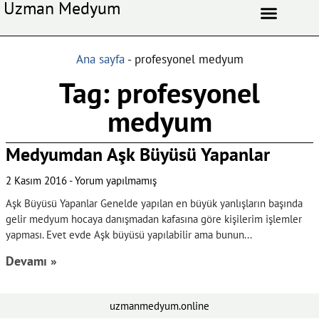
Uzman Medyum
Aşk Celbi
Aşk Vefki
Aşkı Ateş Celbi
At Nalı Celbi
Evlilik Vefki
Bağlama Vefki
Ana sayfa
-
profesyonel medyum
Tag: profesyonel
medyum
Medyumdan Aşk Büyüsü Yapanlar
2 Kasım 2016
Yorum yapılmamış
Aşk Büyüsü Yapanlar Genelde yapılan en büyük yanlışların başında
gelir medyum hocaya danışmadan kafasına göre kişilerim işlemler
yapması. Evet evde Aşk büyüsü yapılabilir ama bunun
Devamı »
uzmanmedyum.online