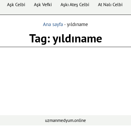
Aşk Celbi
Aşk Vefki
Aşkı Ateş Celbi
At Nalı Celbi
Ana sayfa
-
yıldıname
Tag: yıldıname
uzmanmedyum.online