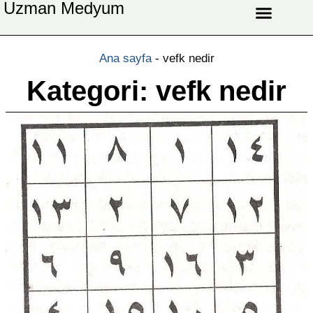
Uzman Medyum
Aşk Celbi
Aşk Vefki
Aşkı Ateş Celbi
At Nalı Celbi
Evlilik Vefki
Bağlama Vefki
Ana sayfa
-
vefk nedir
Kategori: vefk nedir