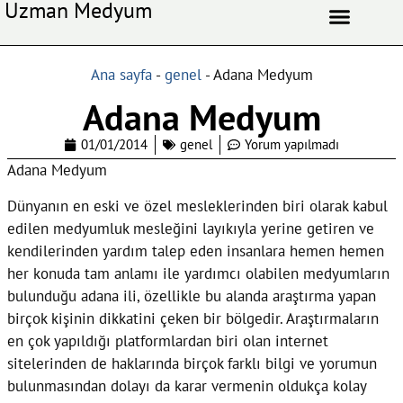
Uzman Medyum
Aşk Celbi
Aşk Vefki
Aşkı Ateş Celbi
At Nalı Celbi
Evlilik Vefki
Bağlama Vefki
Ana sayfa
-
genel
-
Adana Medyum
Adana Medyum
01/01/2014
genel
Yorum yapılmadı
Adana Medyum
Dünyanın en eski ve özel mesleklerinden biri olarak kabul
edilen medyumluk mesleğini layıkıyla yerine getiren ve
kendilerinden yardım talep eden insanlara hemen hemen
her konuda tam anlamı ile yardımcı olabilen medyumların
bulunduğu adana ili, özellikle bu alanda araştırma yapan
birçok kişinin dikkatini çeken bir bölgedir. Araştırmaların
en çok yapıldığı platformlardan biri olan internet
sitelerinden de haklarında birçok farklı bilgi ve yorumun
bulunmasından dolayı da karar vermenin oldukça kolay