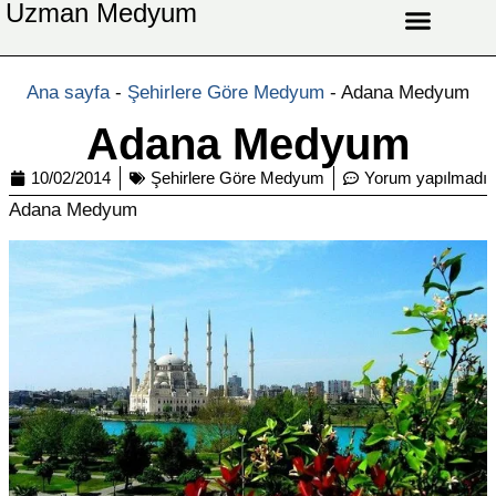
Uzman Medyum
Aşk Celbi
Aşk Vefki
Aşkı Ateş Celbi
At Nalı Celbi
Evlilik Vefki
Bağlama Vefki
Ana sayfa
-
Şehirlere Göre Medyum
-
Adana Medyum
Adana Medyum
10/02/2014
Şehirlere Göre Medyum
Yorum yapılmadı
Adana Medyum