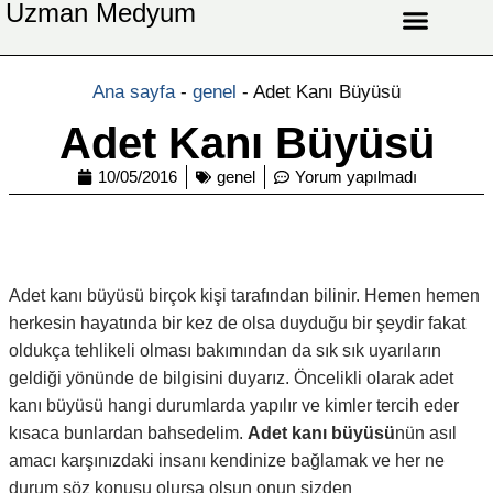
Uzman Medyum
Aşk Celbi
Aşk Vefki
Aşkı Ateş Celbi
At Nalı Celbi
Evlilik Vefki
Bağlama Vefki
Ana sayfa
-
genel
-
Adet Kanı Büyüsü
Adet Kanı Büyüsü
10/05/2016
genel
Yorum yapılmadı
Adet kanı büyüsü birçok kişi tarafından bilinir. Hemen hemen
herkesin hayatında bir kez de olsa duyduğu bir şeydir fakat
oldukça tehlikeli olması bakımından da sık sık uyarıların
geldiği yönünde de bilgisini duyarız. Öncelikli olarak adet
kanı büyüsü hangi durumlarda yapılır ve kimler tercih eder
kısaca bunlardan bahsedelim.
Adet kanı büyüsü
nün asıl
amacı karşınızdaki insanı kendinize bağlamak ve her ne
durum söz konusu olursa olsun onun sizden