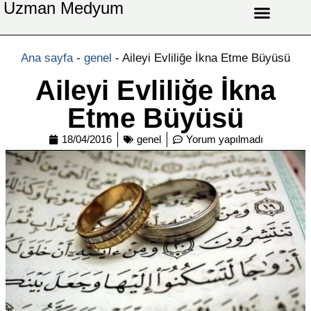
Uzman Medyum
Aşk Celbi
Aşk Vefki
Aşkı Ateş Celbi
At Nalı Celbi
Evlilik Vefki
Bağlama Vefki
Ana sayfa
-
genel
-
Aileyi Evliliğe İkna Etme Büyüsü
Aileyi Evliliğe İkna
Etme Büyüsü
18/04/2016
genel
Yorum yapılmadı