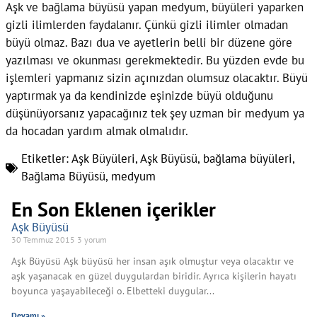
Aşk ve bağlama büyüsü yapan medyum, büyüleri yaparken
gizli ilimlerden faydalanır. Çünkü gizli ilimler olmadan
büyü olmaz. Bazı dua ve ayetlerin belli bir düzene göre
yazılması ve okunması gerekmektedir. Bu yüzden evde bu
işlemleri yapmanız sizin açınızdan olumsuz olacaktır. Büyü
yaptırmak ya da kendinizde eşinizde büyü olduğunu
düşünüyorsanız yapacağınız tek şey uzman bir medyum ya
da hocadan yardım almak olmalıdır.
Etiketler:
Aşk Büyüleri
,
Aşk Büyüsü
,
bağlama büyüleri
,
Bağlama Büyüsü
,
medyum
En Son Eklenen içerikler
Aşk Büyüsü
30 Temmuz 2015
3 yorum
Aşk Büyüsü Aşk büyüsü her insan aşık olmuştur veya olacaktır ve
aşk yaşanacak en güzel duygulardan biridir. Ayrıca kişilerin hayatı
boyunca yaşayabileceği o. Elbetteki duygular
Devamı »