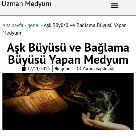
Uzman Medyum
Aşk Celbi
Aşk Vefki
Aşkı Ateş Celbi
At Nalı Celbi
Evlilik Vefki
Bağlama Vefki
Ana sayfa
-
genel
-
Aşk Büyüsü ve Bağlama Büyüsü Yapan
Medyum
Aşk Büyüsü ve Bağlama
Büyüsü Yapan Medyum
17/11/2016
genel
Yorum yapılmadı