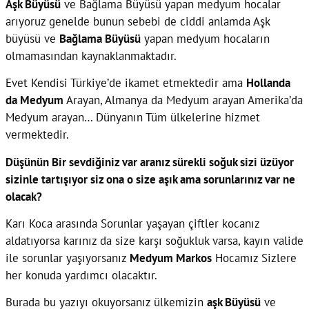
Aşk Büyüsü
ve Bağlama Büyüsü yapan medyum hocalar
arıyoruz genelde bunun sebebi de ciddi anlamda Aşk
büyüsü ve
Bağlama Büyüsü
yapan medyum hocaların
olmamasından kaynaklanmaktadır.
Evet Kendisi Türkiye’de ikamet etmektedir ama
Hollanda
da Medyum
Arayan, Almanya da Medyum arayan Amerika’da
Medyum arayan… Dünyanın Tüm ülkelerine hizmet
vermektedir.
Düşünün Bir sevdiğiniz var aranız sürekli soğuk sizi üzüyor
sizinle tartışıyor siz ona o size aşık ama sorunlarınız var ne
olacak?
Karı Koca arasında Sorunlar yaşayan çiftler kocanız
aldatıyorsa karınız da size karşı soğukluk varsa, kayın valide
ile sorunlar yaşıyorsanız
Medyum Markos
Hocamız Sizlere
her konuda yardımcı olacaktır.
Burada bu yazıyı okuyorsanız ülkemizin
aşk Büyüsü
ve