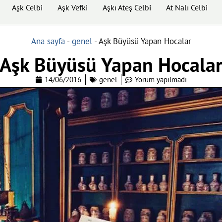
Aşk Celbi
Aşk Vefki
Aşkı Ateş Celbi
At Nalı Celbi
Ana sayfa
-
genel
-
Aşk Büyüsü Yapan Hocalar
Aşk Büyüsü Yapan Hocala
14/06/2016
genel
Yorum yapılmadı