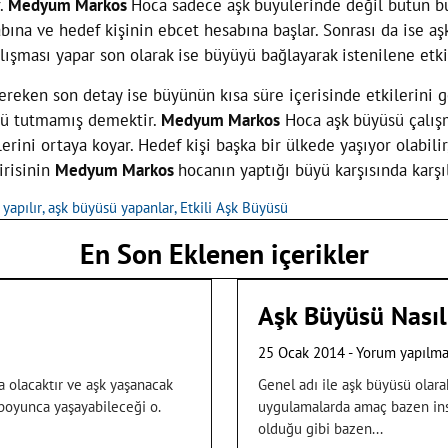
r.
Medyum Markos
Hoca sadece aşk büyülerinde değil bütün bü
ına ve hedef kişinin ebcet hesabına başlar. Sonrası da ise aş
lışması yapar son olarak ise büyüyü bağlayarak istenilene etki
ereken son detay ise büyünün kısa süre içerisinde etkilerini g
yü tutmamış demektir.
Medyum Markos
Hoca aşk büyüsü çalışm
rini ortaya koyar. Hedef kişi başka bir ülkede yaşıyor olabilir,
irisinin
Medyum Markos
hocanın yaptığı büyü karşısında karşıl
yapılır
,
aşk büyüsü yapanlar
,
Etkili Aşk Büyüsü
En Son Eklenen içerikler
Aşk Büyüsü Nasıl 
25 Ocak 2014
Yorum yapılm
 olacaktır ve aşk yaşanacak
Genel adı ile aşk büyüsü olara
ı boyunca yaşayabileceği o.
uygulamalarda amaç bazen insan
olduğu gibi bazen