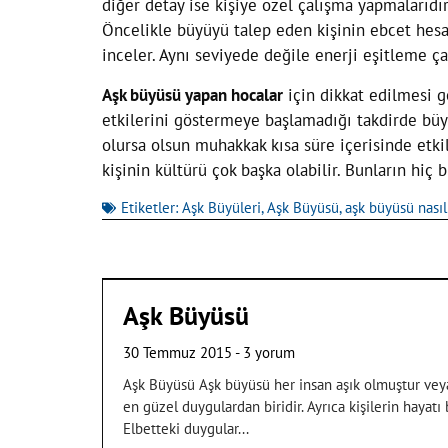
diğer detay ise kişiye özel çalışma yapmalarıdı
Öncelikle büyüyü talep eden kişinin ebcet hesab
inceler. Aynı seviyede değile enerji eşitleme ça
Aşk büyüsü yapan hocalar
için dikkat edilmesi g
etkilerini göstermeye başlamadığı takdirde bü
olursa olsun muhakkak kısa süre içerisinde etkile
kişinin kültürü çok başka olabilir. Bunların hiç b
Etiketler:
Aşk Büyüleri
,
Aşk Büyüsü
,
aşk büyüsü nasıl 
Aşk Büyüsü
30 Temmuz 2015
3 yorum
Aşk Büyüsü Aşk büyüsü her insan aşık olmuştur veya
en güzel duygulardan biridir. Ayrıca kişilerin hayat
Elbetteki duygular