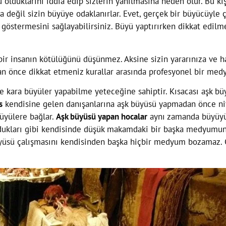
 olduklarını iddia edip sizlerin yanılmasına neden olur. Bu ki
a değil sizin büyüye odaklanırlar. Evet, gerçek bir büyücüyle ça
göstermesini sağlayabilirsiniz. Büyü yaptırırken dikkat edilme
ir insanın kötülüğünü düşünmez. Aksine sizin yararınıza ve ha
 önce dikkat etmeniz kurallar arasında profesyonel bir medy
kara büyüler yapabilme yeteceğine sahiptir. Kısacası aşk bü
s
kendisine gelen danışanlarına aşk büyüsü yapmadan önce niye
üyülere bağlar.
Aşk büyüsü yapan hocalar
aynı zamanda büyüyü 
ozdukları gibi kendisinde düşük makamdaki bir başka medyumun
yüsü çalışmasını kendisinden başka hiçbir medyum bozamaz.