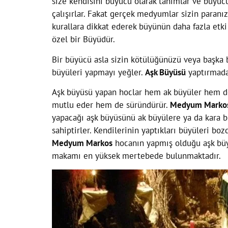
size kendisini büyücü olarak tanımlar ve büyücü
çalışırlar. Fakat gerçek medyumlar sizin paranız
kurallara dikkat ederek büyünün daha fazla etki 
özel bir Büyüdür.
Bir büyücü asla sizin kötülüğünüzü veya başka b
büyüleri yapmayı yeğler.
Aşk Büyüsü
yaptırmadan
Aşk büyüsü yapan hoclar hem ak büyüler hem de 
mutlu eder hem de süründürür.
Medyum Marko
yapacağı aşk büyüsünü ak büyülere ya da kara b
sahiptirler. Kendilerinin yaptıkları büyüleri b
Medyum Markos
hocanın yapmış olduğu aşk bü
makamı en yüksek mertebede bulunmaktadır.