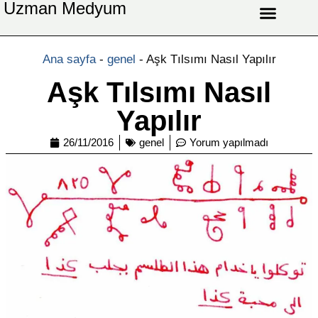
Uzman Medyum
Aşk Celbi
Aşk Vefki
Aşkı Ateş Celbi
At Nalı Celbi
Evlilik Vefki
Bağlama Vefki
Ana sayfa
-
genel
-
Aşk Tılsımı Nasıl Yapılır
Aşk Tılsımı Nasıl
Yapılır
26/11/2016
genel
Yorum yapılmadı