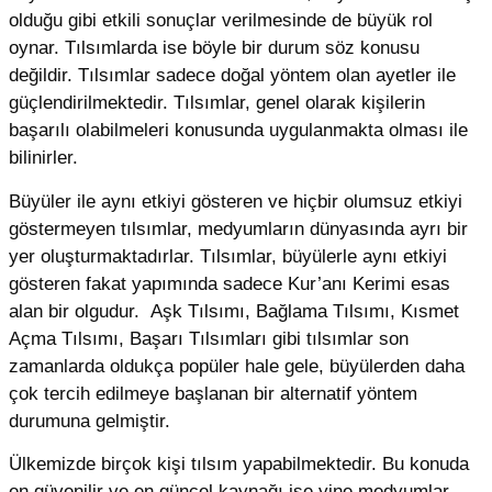
olduğu gibi etkili sonuçlar verilmesinde de büyük rol
oynar. Tılsımlarda ise böyle bir durum söz konusu
değildir. Tılsımlar sadece doğal yöntem olan ayetler ile
güçlendirilmektedir. Tılsımlar, genel olarak kişilerin
başarılı olabilmeleri konusunda uygulanmakta olması ile
bilinirler.
Büyüler ile aynı etkiyi gösteren ve hiçbir olumsuz etkiyi
göstermeyen tılsımlar, medyumların dünyasında ayrı bir
yer oluşturmaktadırlar. Tılsımlar, büyülerle aynı etkiyi
gösteren fakat yapımında sadece Kur’anı Kerimi esas
alan bir olgudur. Aşk Tılsımı, Bağlama Tılsımı, Kısmet
Açma Tılsımı, Başarı Tılsımları gibi tılsımlar son
zamanlarda oldukça popüler hale gele, büyülerden daha
çok tercih edilmeye başlanan bir alternatif yöntem
durumuna gelmiştir.
Ülkemizde birçok kişi tılsım yapabilmektedir. Bu konuda
en güvenilir ve en güncel kaynağı ise yine medyumlar