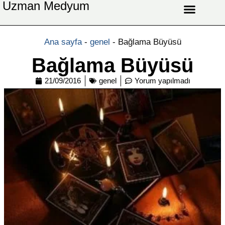
Uzman Medyum
Aşk Celbi
Aşk Vefki
Aşkı Ateş Celbi
At Nalı Celbi
Evlilik Vefki
Bağlama Vefki
Ana sayfa
-
genel
-
Bağlama Büyüsü
Bağlama Büyüsü
21/09/2016
genel
Yorum yapılmadı