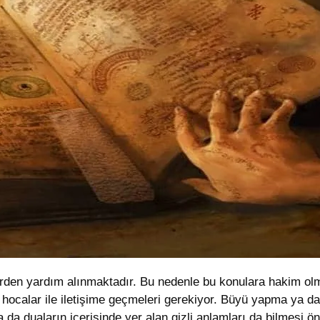
rden yardım alınmaktadır. Bu nedenle bu konulara hakim olmay
calar ile iletişime geçmeleri gerekiyor. Büyü yapma ya da b
da duaların içerisinde yer alan gizli anlamları da bilmesi ö