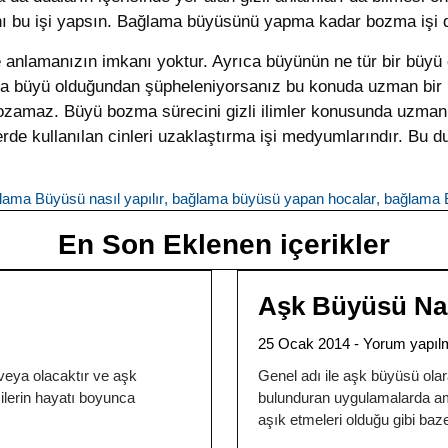
 bu işi yapsın. Bağlama büyüsünü yapma kadar bozma işi d
 anlamanızın imkanı yoktur. Ayrıca büyünün ne tür bir büyü 
ızda büyü olduğundan şüpheleniyorsanız bu konuda uzman bi
sı bozamaz. Büyü bozma sürecini gizli ilimler konusunda uzm
lerde kullanılan cinleri uzaklaştırma işi medyumlarındır. B
lama Büyüsü nasıl yapılır
,
bağlama büyüsü yapan hocalar
,
bağlama 
En Son Eklenen içerikler
Aşk Büyüsü Nası
25 Ocak 2014
Yorum yapıl
eya olacaktır ve aşk
Genel adı ile aşk büyüsü olar
ilerin hayatı boyunca
bulunduran uygulamalarda amaç
aşık etmeleri olduğu gibi baz