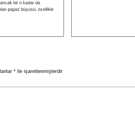
ancak bir o kadar da
lan papaz büyüsü, özellikle
lanlar
*
ile işaretlenmişlerdir