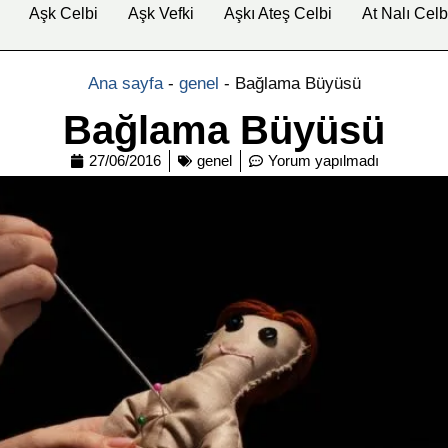
Aşk Celbi
Aşk Vefki
Aşkı Ateş Celbi
At Nalı Celb
Ana sayfa
-
genel
-
Bağlama Büyüsü
Bağlama Büyüsü
27/06/2016
genel
Yorum yapılmadı