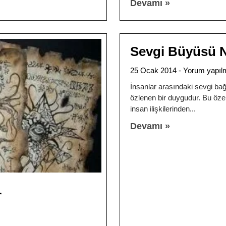
Devamı »
Sevgi Büyüsü Na
25 Ocak 2014
Yorum yapıl
İnsanlar arasındaki sevgi b
özlenen bir duygudur. Bu özel
insan ilişkilerinden
Devamı »
r