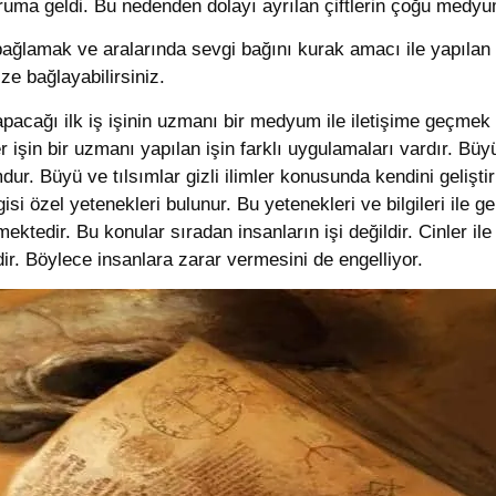
uruma geldi. Bu nedenden dolayı ayrılan çiftlerin çoğu medyum
ne bağlamak ve aralarında sevgi bağını kurak amacı ile yapıla
e bağlayabilirsiniz.
acağı ilk iş işinin uzmanı bir medyum ile iletişime geçmek 
işin bir uzmanı yapılan işin farklı uygulamaları vardır. B
. Büyü ve tılsımlar gizli ilimler konusunda kendini gelişti
i özel yetenekleri bulunur. Bu yetenekleri ve bilgileri ile ge
lmektedir. Bu konular sıradan insanların işi değildir. Cinler
dir. Böylece insanlara zarar vermesini de engelliyor.