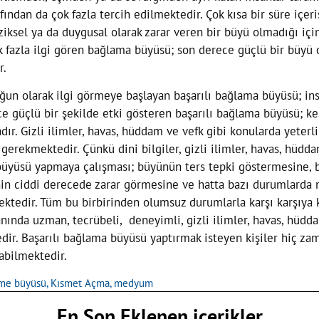
fından da çok fazla tercih edilmektedir. Çok kısa bir süre içe
fiziksel ya da duygusal olarak zarar veren bir büyü olmadığı iç
ok fazla ilgi gören bağlama büyüsü; son derece güçlü bir büyü
r.
ğun olarak ilgi görmeye başlayan başarılı bağlama büyüsü; ins
e güçlü bir şekilde etki gösteren başarılı bağlama büyüsü; k
ır. Gizli ilimler, havas, hüddam ve vefk gibi konularda yeterl
rekmektedir. Çünkü dini bilgiler, gizli ilimler, havas, hüddam
büyüsü yapmaya çalışması; büyünün ters tepki göstermesine, 
nin ciddi derecede zarar görmesine ve hatta bazı durumlarda 
ektedir. Tüm bu birbirinden olumsuz durumlarla karşı karşıya
lanında uzman, tecrübeli, deneyimli, gizli ilimler, havas, hüd
r. Başarılı bağlama büyüsü yaptırmak isteyen kişiler hiç z
abilmektedir.
rme büyüsü
,
Kısmet Açma
,
medyum
En Son Eklenen içerikler