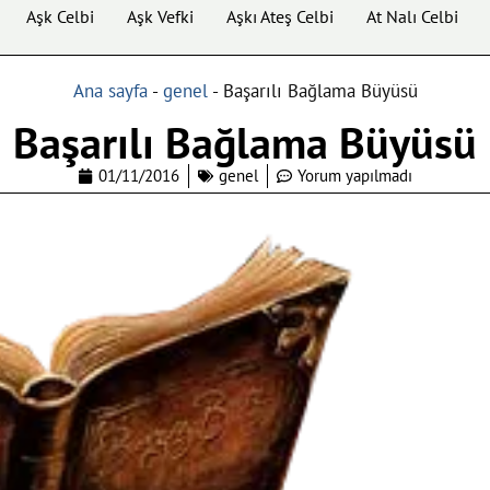
Aşk Celbi
Aşk Vefki
Aşkı Ateş Celbi
At Nalı Celbi
Ana sayfa
-
genel
-
Başarılı Bağlama Büyüsü
Başarılı Bağlama Büyüsü
01/11/2016
genel
Yorum yapılmadı