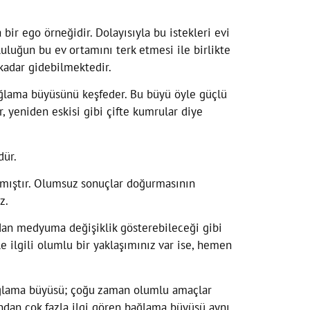
bir ego örneğidir. Dolayısıyla bu istekleri evi
luluğun bu ev ortamını terk etmesi ile birlikte
 kadar gidebilmektedir.
ağlama büyüsünü keşfeder. Bu büyü öyle güçlü
ir, yeniden eskisi gibi çifte kumrular diye
dür.
şmıştır. Olumsuz sonuçlar doğurmasının
z.
dan medyuma değişiklik gösterebileceği gibi
 ilgili olumlu bir yaklaşımınız var ise, hemen
 bağlama büyüsü; çoğu zaman olumlu amaçlar
ından çok fazla ilgi gören bağlama büyüsü aynı