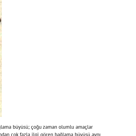
 bağlama büyüsü; çoğu zaman olumlu amaçlar
ından çok fazla ilgi gören bağlama büyüsü aynı