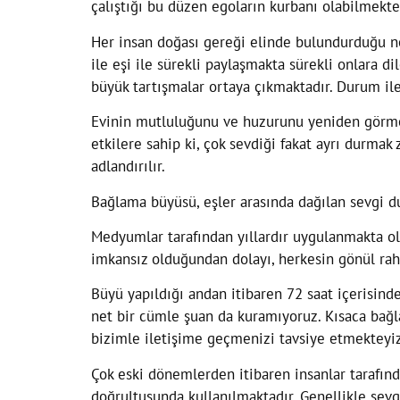
çalıştığı bu düzen egoların kurbanı olabilmekte
Her insan doğası gereği elinde bulundurduğu nesn
ile eşi ile sürekli paylaşmakta sürekli onlara d
büyük tartışmalar ortaya çıkmaktadır. Durum ile
Evinin mutluluğunu ve huzurunu yeniden görmek
etkilere sahip ki, çok sevdiği fakat ayrı durmak 
adlandırılır.
Bağlama büyüsü, eşler arasında dağılan sevgi d
Medyumlar tarafından yıllardır uygulanmakta o
imkansız olduğundan dolayı, herkesin gönül rah
Büyü yapıldığı andan itibaren 72 saat içerisin
net bir cümle şuan da kuramıyoruz. Kısaca bağl
bizimle iletişime geçmenizi tavsiye etmekteyiz
Çok eski dönemlerden itibaren insanlar tarafın
doğrultusunda kullanılmaktadır. Genellikle sevg