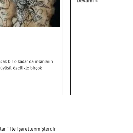
Devamı »
ak bir o kadar da insanların
yüsü, özellikle birçok
nlar
*
ile işaretlenmişlerdir