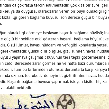
fından da çok fazla tercih edilmektedir. Çok kısa bir süre içe
fiziksel ya da duygusal olarak zarar veren bir büyü olmadığı iç
ok fazla ilgi gören bağlama büyüsü; son derece güçlü bir büyü
r.
ğun olarak ilgi görmeye başlayan başarılı bağlama büyüsü; ins
e güçlü bir şekilde etki gösteren başarılı bağlama büyüsü; k
ır. Gizli ilimler, havas, hüddam ve vefk gibi konularda yeterl
rekmektedir. Çünkü dini bilgiler, gizli ilimler, havas, hüddam
büyüsü yapmaya çalışması; büyünün ters tepki göstermesine, 
nin ciddi derecede zarar görmesine ve hatta bazı durumlarda 
ektedir. Tüm bu birbirinden olumsuz durumlarla karşı karşıya
lanında uzman, tecrübeli, deneyimli, gizli ilimler, havas, hüd
r. Başarılı bağlama büyüsü yaptırmak isteyen kişiler hiç z
vu alabilmektedir.