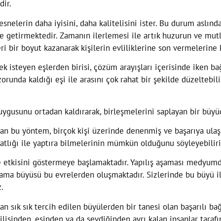
dir.
elerin daha iyisini, daha kalitelisini ister. Bu durum aslında 
ile getirmektedir. Zamanın ilerlemesi ile artık huzurun ve mut
ri bir boyut kazanarak kişilerin evliliklerine son vermelerine
 isteyen eşlerden birisi, çözüm arayışları içerisinde iken b
zorunda kaldığı eşi ile arasını çok rahat bir şekilde düzeltebil
uygusunu ortadan kaldırarak, birleşmelerini saplayan bir büyü
lan bu yöntem, birçok kişi üzerinde denenmiş ve başarıya ula
atlığı ile yaptıra bilmelerinin mümkün olduğunu söyleyebiliri
de etkisini göstermeye başlamaktadır. Yapılış aşaması medyum
ama büyüsü bu evrelerden oluşmaktadır. Sizlerinde bu büyü ile
.
dan sık sık tercih edilen büyülerden bir tanesi olan başarılı
ilisinden, eşinden ya da sevdiğinden ayrı kalan insanlar taraf