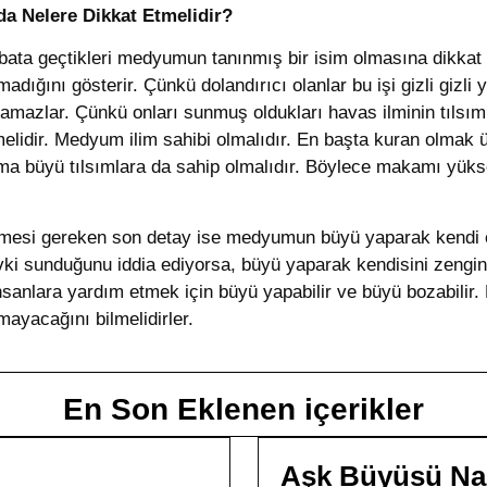
 Nelere Dikkat Etmelidir?
ibata geçtikleri medyumun tanınmış bir isim olmasına dikka
dığını gösterir. Çünkü dolandırıcı olanlar bu işi gizli gizli
saklamazlar. Çünkü onları sunmuş oldukları havas ilminin tıls
lidir. Medyum ilim sahibi olmalıdır. En başta kuran olmak üz
ma büyü tılsımlara da sahip olmalıdır. Böylece makamı yüks
tmesi gereken son detay ise medyumun büyü yaparak kendi çı
sunduğunu iddia ediyorsa, büyü yaparak kendisini zengin et
anlara yardım etmek için büyü yapabilir ve büyü bozabilir.
ayacağını bilmelidirler.
En Son Eklenen içerikler
Aşk Büyüsü Nası