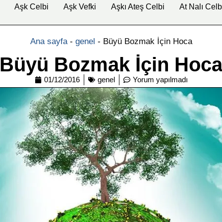
Aşk Celbi
Aşk Vefki
Aşkı Ateş Celbi
At Nalı Celb
Ana sayfa
-
genel
-
Büyü Bozmak İçin Hoca
Büyü Bozmak İçin Hoc
01/12/2016
genel
Yorum yapılmadı