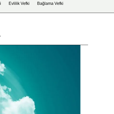
i
Evlilik Vefki
Bağlama Vefki
a