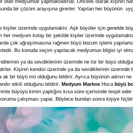
er olan medyumlar yapmaktadırlar. Öncelik olarak kişinin h
ltusunda bir çözüm arayışına girerler. Yapılan her büyünün u
kişiler üzerinde uygulamaktır. Aşk büyüler için genelde büy
n her medyum kolay bir şekilde kişiler üzerinde uygulamakta
arda çok uğraşılmasına rağmen büyü bozum işlemi yapılamam
edir. Bu konuda seçim yapılacak medyumun bilgisi iyi olma
dilerinin ya da sevdiklerinin üzerinde ne tür bir büyü old
idirler. Kişinin kendisi üzerinde ya da sevdiklerinin üzerind
a ak bir büyü mü olduğunu bildirir. Ayrıca büyünün adının ne
ndır etkili olduğunu bildirir.
Medyum Markos
Hoca
büyü bo
neyimle büyüyü kimin yaptığını kısa süre içerisinde tespit ed
koruma çalışması yapar. Böylece bundan sonra kişiye hiçbir