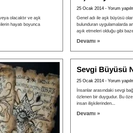
25 Ocak 2014
Yorum yapıl
eya olacaktır ve aşk
Genel adı ile aşk büyüsü olar
ilerin hayatı boyunca
bulunduran uygulamalarda amaç
aşık etmeleri olduğu gibi baz
Devamı »
Sevgi Büyüsü Na
25 Ocak 2014
Yorum yapıl
İnsanlar arasındaki sevgi b
özlenen bir duygudur. Bu özel
insan ilişkilerinden
Devamı »