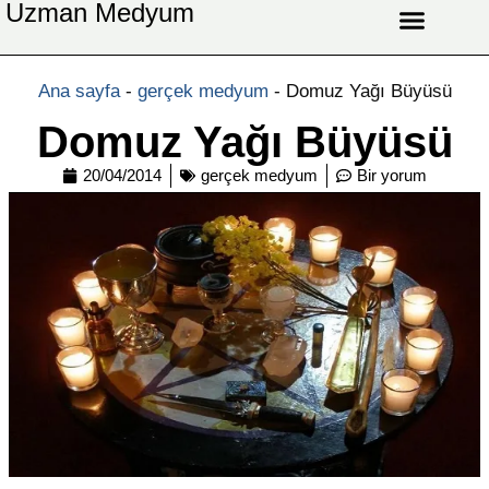
Uzman Medyum
Aşk Celbi
Aşk Vefki
Aşkı Ateş Celbi
At Nalı Celbi
Evlilik Vefki
Bağlama Vefki
Ana sayfa
-
gerçek medyum
-
Domuz Yağı Büyüsü
Domuz Yağı Büyüsü
20/04/2014
gerçek medyum
Bir yorum