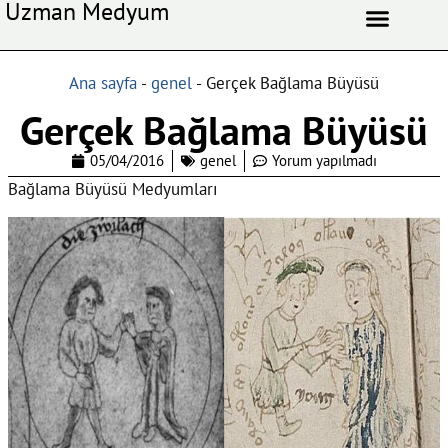
Uzman Medyum
Aşk Celbi
Aşk Vefki
Aşkı Ateş Celbi
At Nalı Celbi
Evlilik Vefki
Bağlama Vefki
Ana sayfa
-
genel
-
Gerçek Bağlama Büyüsü
Gerçek Bağlama Büyüsü
05/04/2016
genel
Yorum yapılmadı
Bağlama Büyüsü Medyumları