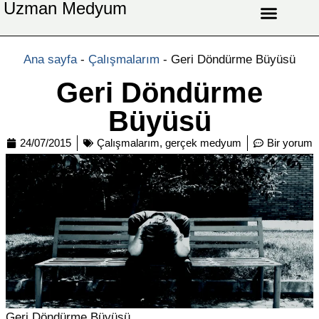
Uzman Medyum
Aşk Celbi
Aşk Vefki
Aşkı Ateş Celbi
At Nalı Celbi
Evlilik Vefki
Bağlama Vefki
Ana sayfa
-
Çalışmalarım
-
Geri Döndürme Büyüsü
Geri Döndürme
Büyüsü
24/07/2015
Çalışmalarım
,
gerçek medyum
Bir yorum
Geri Döndürme Büyüsü