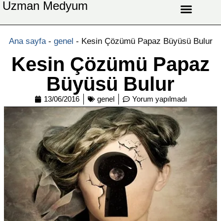
Uzman Medyum
Aşk Celbi
Aşk Vefki
Aşkı Ateş Celbi
At Nalı Celbi
Evlilik Vefki
Bağlama Vefki
Ana sayfa
-
genel
-
Kesin Çözümü Papaz Büyüsü Bulur
Kesin Çözümü Papaz
Büyüsü Bulur
13/06/2016
genel
Yorum yapılmadı