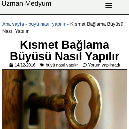
Uzman Medyum
Aşk Celbi
Aşk Vefki
Aşkı Ateş Celbi
At Nalı Celbi
Evlilik Vefki
Bağlama Vefki
Ana sayfa
-
büyü nasıl yapılır
-
Kısmet Bağlama Büyüsü
Nasıl Yapılır
Kısmet Bağlama
Büyüsü Nasıl Yapılır
14/12/2016
büyü nasıl yapılır
Yorum yapılmadı