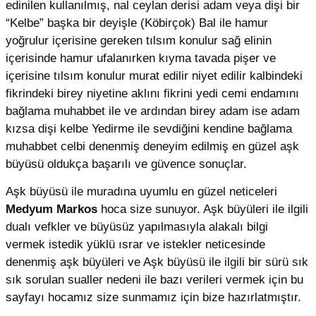
edinilen kullanılmış, nal ceylan derisi adam veya dişi bir
“Kelbe” başka bir deyişle (Köbirçok) Bal ile hamur
yoğrulur içerisine gereken tılsım konulur sağ elinin
içerisinde hamur ufalanırken kıyma tavada pişer ve
içerisine tılsım konulur murat edilir niyet edilir kalbindeki
fikrindeki birey niyetine aklını fikrini yedi cemi endamını
bağlama muhabbet ile ve ardından birey adam ise adam
kızsa dişi kelbe Yedirme ile sevdiğini kendine bağlama
muhabbet celbi denenmiş deneyim edilmiş en güzel aşk
büyüsü oldukça başarılı ve güvence sonuçlar.
Aşk büyüsü ile muradına uyumlu en güzel neticeleri
Medyum Markos
hoca size sunuyor. Aşk büyüleri ile ilgili
dualı vefkler ve büyüsüz yapılmasıyla alakalı bilgi
vermek istedik yüklü ısrar ve istekler neticesinde
denenmiş aşk büyüleri ve Aşk büyüsü ile ilgili bir sürü sık
sık sorulan sualler nedeni ile bazı verileri vermek için bu
sayfayı hocamız size sunmamız için bize hazırlatmıştır.