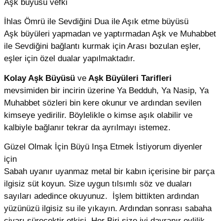
Aşk büyüsü vefki
İhlas Ömrü ile Sevdiğini Dua ile Aşık etme büyüsü
Aşk büyüleri yapmadan ve yaptırmadan Aşk ve Muhabbet
ile Sevdiğini bağlantı kurmak için Arası bozulan eşler,
eşler için özel dualar yapılmaktadır.
Kolay Aşk Büyüsü
ve
Aşk Büyüleri Tarifleri
mevsimiden bir incirin üzerine Ya Bedduh, Ya Nasip, Ya
Muhabbet sözleri bin kere okunur ve ardından sevilen
kimseye yedirilir. Böylelikle o kimse aşık olabilir ve
kalbiyle bağlanır tekrar da ayrılmayı istemez.
Güzel Olmak İçin Büyü Inşa Etmek İstiyorum diyenler
için
Sabah uyanır uyanmaz metal bir kabın içerisine bir parça
ilgisiz süt koyun. Size uygun tılsımlı söz ve duaları
sayıları adedince okuyunuz. İşlem bittikten ardından
yüzünüzü ilgisiz su ile yıkayın. Ardından sonrası sabaha
civarı sürecektir etkisi. Her Biri size iyi davranır evlilik