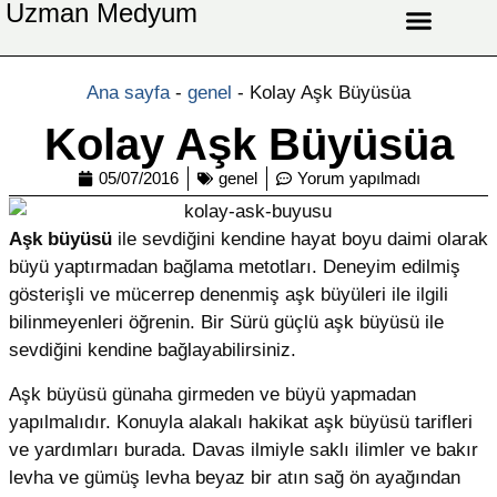
Uzman Medyum
Aşk Celbi
Aşk Vefki
Aşkı Ateş Celbi
At Nalı Celbi
Evlilik Vefki
Bağlama Vefki
Ana sayfa
-
genel
-
Kolay Aşk Büyüsüa
Kolay Aşk Büyüsüa
05/07/2016
genel
Yorum yapılmadı
Aşk büyüsü
ile sevdiğini kendine hayat boyu daimi olarak
büyü yaptırmadan bağlama metotları. Deneyim edilmiş
gösterişli ve mücerrep denenmiş aşk büyüleri ile ilgili
bilinmeyenleri öğrenin. Bir Sürü güçlü aşk büyüsü ile
sevdiğini kendine bağlayabilirsiniz.
Aşk büyüsü günaha girmeden ve büyü yapmadan
yapılmalıdır. Konuyla alakalı hakikat aşk büyüsü tarifleri
ve yardımları burada. Davas ilmiyle saklı ilimler ve bakır
levha ve gümüş levha beyaz bir atın sağ ön ayağından