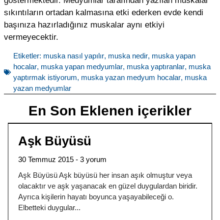
göstermektedir. Medyumlar tarafından yazılan muskalar
sıkıntıların ortadan kalmasına etki ederken evde kendi
başınıza hazırladığınız muskalar aynı etkiyi
vermeyecektir.
Etiketler:
muska nasıl yapılır
,
muska nedir
,
muska yapan
hocalar
,
muska yapan medyumlar
,
muska yaptıranlar
,
muska
yaptırmak istiyorum
,
muska yazan medyum hocalar
,
muska
yazan medyumlar
En Son Eklenen içerikler
Aşk Büyüsü
30 Temmuz 2015
3 yorum
Aşk Büyüsü Aşk büyüsü her insan aşık olmuştur veya
olacaktır ve aşk yaşanacak en güzel duygulardan biridir.
Ayrıca kişilerin hayatı boyunca yaşayabileceği o.
Elbetteki duygular