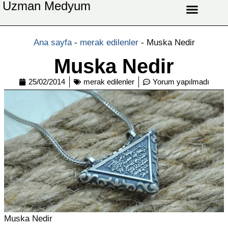
Uzman Medyum
Aşk Celbi
Aşk Vefki
Aşkı Ateş Celbi
At Nalı Celbi
Evlilik Vefki
Bağlama Vefki
Ana sayfa
-
merak edilenler
-
Muska Nedir
Muska Nedir
25/02/2014
merak edilenler
Yorum yapılmadı
Muska Nedir