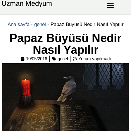
Uzman Medyum
Aşk Celbi
Aşk Vefki
Aşkı Ateş Celbi
At Nalı Celbi
Evlilik Vefki
Bağlama Vefki
Ana sayfa
-
genel
-
Papaz Büyüsü Nedir Nasıl Yapılır
Papaz Büyüsü Nedir
Nasıl Yapılır
10/05/2016
genel
Yorum yapılmadı