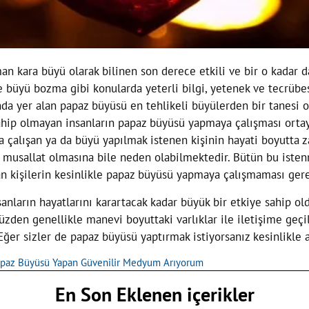
an kara büyü olarak bilinen son derece etkili ve bir o kadar 
ve büyü bozma gibi konularda yeterli bilgi, yetenek ve tecr
nda yer alan papaz büyüsü en tehlikeli büyülerden bir tanesi
sahip olmayan insanların papaz büyüsü yapmaya çalışması orta
çalışan ya da büyü yapılmak istenen kişinin hayati boyutta 
ye musallat olmasına bile neden olabilmektedir. Bütün bu ist
an kişilerin kesinlikle papaz büyüsü yapmaya çalışmaması ger
anların hayatlarını karartacak kadar büyük bir etkiye sahip o
zden genellikle manevi boyuttaki varlıklar ile iletişime geç
ğer sizler de papaz büyüsü yaptırmak istiyorsanız kesinlikl
apaz Büyüsü Yapan Güvenilir Medyum Arıyorum
En Son Eklenen içerikler