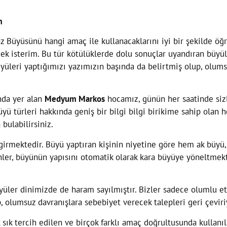
m
 Büyüsünü hangi amaç ile kullanacaklarını iyi bir şekilde öğr
mek isterim. Bu tür kötülüklerde dolu sonuçlar uyandıran büyül
üleri yaptığımızı yazımızın başında da belirtmiş olup, olums
nda yer alan
Medyum Markos
hocamız, günün her saatinde siz
yü türleri hakkında geniş bir bilgi bilgi birikime sahip olan 
 bulabilirsiniz.
e girmektedir. Büyü yaptıran kişinin niyetine göre hem ak büy
cinler, büyünün yapısını otomatik olarak kara büyüye yöneltmek
yüler dinimizde de haram sayılmıştır. Bizler sadece olumlu et
, olumsuz davranışlara sebebiyet verecek talepleri geri çeviri
k sık tercih edilen ve birçok farklı amaç doğrultusunda kullan