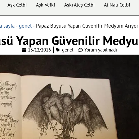
Aşk Celbi
Aşk Vefki
Aşkı Ateş Celbi
At Nalı Celbi
a sayfa
-
genel
-
Papaz Büyüsü Yapan Güvenilir Medyum Arıyo
sü Yapan Güvenilir Medy
13/12/2016
genel
Yorum yapılmadı