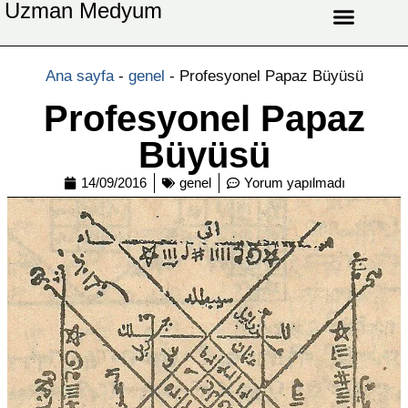
Uzman Medyum
Aşk Celbi
Aşk Vefki
Aşkı Ateş Celbi
At Nalı Celbi
Evlilik Vefki
Bağlama Vefki
Ana sayfa
-
genel
-
Profesyonel Papaz Büyüsü
Profesyonel Papaz
Büyüsü
14/09/2016
genel
Yorum yapılmadı