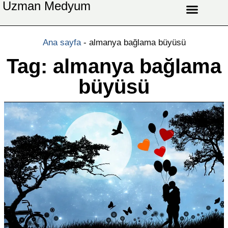
Uzman Medyum
Aşk Celbi
Aşk Vefki
Aşkı Ateş Celbi
At Nalı Celbi
Evlilik Vefki
Bağlama Vefki
Ana sayfa
-
almanya bağlama büyüsü
Tag: almanya bağlama
büyüsü