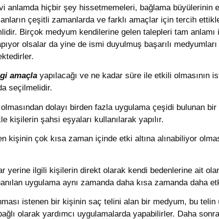
nevi anlamda hiçbir şey hissetmemeleri, bağlama büyülerinin e
nların çeşitli zamanlarda ve farklı amaçlar için tercih etti
dir. Birçok medyum kendilerine gelen talepleri tam anlamı il
ıyor olsalar da yine de ismi duyulmuş başarılı medyumları te
ktedirler.
gi amaçla
yapılacağı ve ne kadar süre ile etkili olmasının is
a seçilmelidir.
olmasından dolayı birden fazla uygulama çeşidi bulunan bir
e kişilerin şahsi eşyaları kullanılarak yapılır.
n kişinin çok kısa zaman içinde etki altına alınabiliyor olm
yerine ilgili kişilerin direkt olarak kendi bedenlerine ait ol
 inanılan uygulama aynı zamanda daha kısa zamanda daha etki
sı istenen bir kişinin saç telini alan bir medyum, bu telin ü
 bağlı olarak yardımcı uygulamalarda yapabilirler. Daha sonr