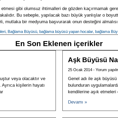
etmesi gibi olumsuz ihtimalleri de gözden kaçırmamak gerek
lıdır. Bu sebeple, yapılacak bazı büyük yanlışlar o boyuttaki
, mutlaka bir medyuma başvurarak onun desteğini almalısı
leri
,
Bağlama Büyüsü
,
bağlama büyüsü yapan hocalar
,
bağlama Büy
En Son Eklenen içerikler
Aşk Büyüsü Nası
25 Ocak 2014
Yorum yapıl
ştur veya olacaktır ve
Genel adı ile aşk büyüsü 
 Ayrıca kişilerin hayatı
bulunduran uygulamalarda 
ar
kendilerine aşık etmeleri
Devamı »