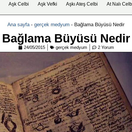
Aşk Celbi
Aşk Vefki
Aşkı Ateş Celbi
At Nalı Celb
Ana sayfa
-
gerçek medyum
-
Bağlama Büyüsü Nedir
Bağlama Büyüsü Nedir
24/05/2015
gerçek medyum
2 Yorum