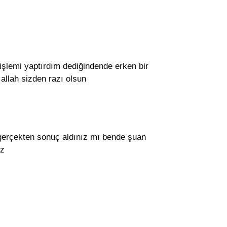
şlemi yaptırdım dediğindende erken bir
llah sizden razı olsun
erçekten sonuç aldınız mı bende şuan
iz