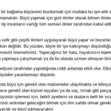
bir bağlama büyüsünü bozdurmak için mutlaka bu işin ehli o
malıdır. Büyü yapmak için gizli ilimler olarak bilinen ilim
 tip insanların varlığı tüm semavi dinler tarafından kabul e
efk gibi çeşitli ilimleri uygulayarak büyü yapar ve bozarlar
n değildir. Bu yüzden, böyle bir işe kalkışmayı düşündüğün
ini istemelisiniz. Yapacağınız bir hata, hayatınızın tepet
üyü yapmaya çalışmamalı ya da bu alanda uzman olmayan bir
yum tarafından yapıldığında ciddi anlamda etkili olur. Etkisi
 büyüden yararlanmayı düşünür.
da büyü için gerekli olan malzemeler ulaşılmakta ve bilinçsi
e gerekli olan kişisel eşyaları ya da saç, tırnak gibi parç
ünün işlemesi için, belirli ayetlerin ve duaların belli bir s
rinin ardından geleceğini bilmek için ilim sahibi olmak gerek
lmeyecek ve büyü tutmayacaktır.