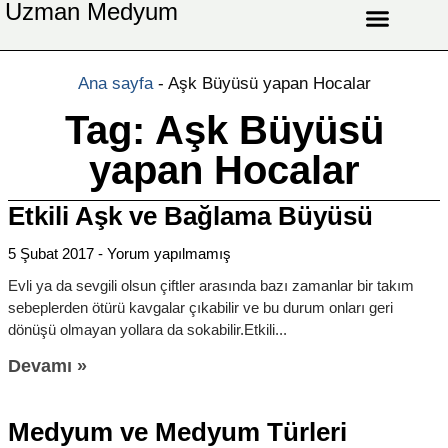
Uzman Medyum
Aşk Celbi
Aşk Vefki
Aşkı Ateş Celbi
At Nalı Celbi
Evlilik Vefki
Bağlama Vefki
Ana sayfa
-
Aşk Büyüsü yapan Hocalar
Tag: Aşk Büyüsü
yapan Hocalar
Etkili Aşk ve Bağlama Büyüsü
5 Şubat 2017
Yorum yapılmamış
Evli ya da sevgili olsun çiftler arasında bazı zamanlar bir takım
sebeplerden ötürü kavgalar çıkabilir ve bu durum onları geri
dönüşü olmayan yollara da sokabilir.Etkili
Devamı »
Medyum ve Medyum Türleri