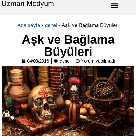
Uzman Medyum
Aşk Celbi
Aşk Vefki
Aşkı Ateş Celbi
At Nalı Celbi
Evlilik Vefki
Bağlama Vefki
Ana sayfa
-
genel
-
Aşk ve Bağlama Büyüleri
Aşk ve Bağlama
Büyüleri
04/08/2016
genel
Yorum yapılmadı