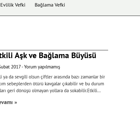
Evlilik Vefki
Bağlama Vefki
tkili Aşk ve Bağlama Büyüsü
Şubat 2017
Yorum yapılmamış
li ya da sevgili olsun çiftler arasında bazı zamanlar bir
kım sebeplerden ötürü kavgalar çıkabilir ve bu durum
ları geri dönüşü olmayan yollara da sokabilir.Etkili
evamı »