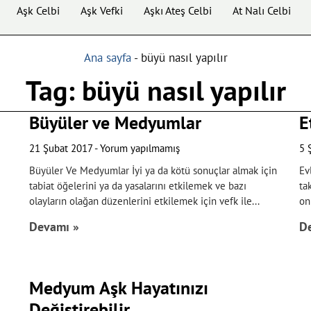
Aşk Celbi
Aşk Vefki
Aşkı Ateş Celbi
At Nalı Celbi
Ana sayfa
-
büyü nasıl yapılır
Tag: büyü nasıl yapılır
Büyüler ve Medyumlar
E
21 Şubat 2017
Yorum yapılmamış
5 
Büyüler Ve Medyumlar İyi ya da kötü sonuçlar almak için
Ev
tabiat öğelerini ya da yasalarını etkilemek ve bazı
ta
olayların olağan düzenlerini etkilemek için vefk ile
on
Devamı »
D
Medyum Aşk Hayatınızı
Değiştirebilir