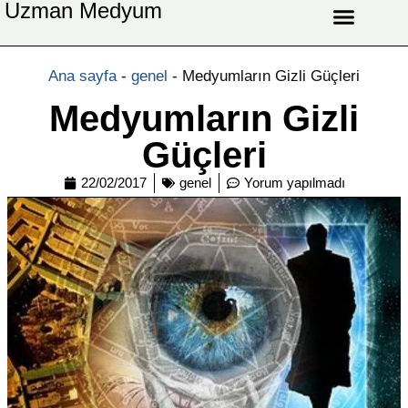
Uzman Medyum
Aşk Celbi
Aşk Vefki
Aşkı Ateş Celbi
At Nalı Celbi
Evlilik Vefki
Bağlama Vefki
Ana sayfa
-
genel
-
Medyumların Gizli Güçleri
Medyumların Gizli
Güçleri
22/02/2017
genel
Yorum yapılmadı