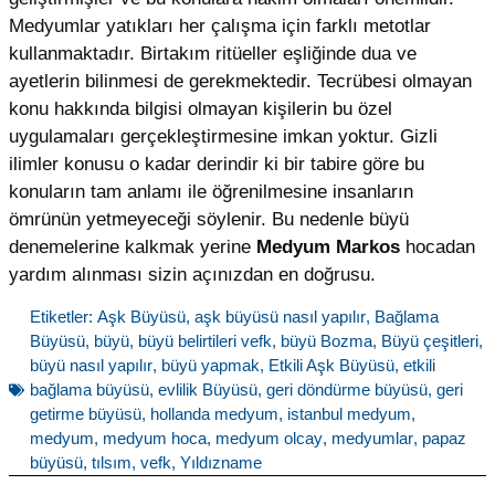
Medyumlar yatıkları her çalışma için farklı metotlar
kullanmaktadır. Birtakım ritüeller eşliğinde dua ve
ayetlerin bilinmesi de gerekmektedir. Tecrübesi olmayan
konu hakkında bilgisi olmayan kişilerin bu özel
uygulamaları gerçekleştirmesine imkan yoktur. Gizli
ilimler konusu o kadar derindir ki bir tabire göre bu
konuların tam anlamı ile öğrenilmesine insanların
ömrünün yetmeyeceği söylenir. Bu nedenle büyü
denemelerine kalkmak yerine
Medyum Markos
hocadan
yardım alınması sizin açınızdan en doğrusu.
Etiketler:
Aşk Büyüsü
,
aşk büyüsü nasıl yapılır
,
Bağlama
Büyüsü
,
büyü
,
büyü belirtileri vefk
,
büyü Bozma
,
Büyü çeşitleri
,
büyü nasıl yapılır
,
büyü yapmak
,
Etkili Aşk Büyüsü
,
etkili
bağlama büyüsü
,
evlilik Büyüsü
,
geri döndürme büyüsü
,
geri
getirme büyüsü
,
hollanda medyum
,
istanbul medyum
,
medyum
,
medyum hoca
,
medyum olcay
,
medyumlar
,
papaz
büyüsü
,
tılsım
,
vefk
,
Yıldızname