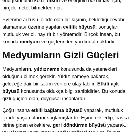
enerjisini alan kötü
tılsım
ve enerjinin bozulması için,
birçok metot bilmektedirler.
Evlenme arzusu içinde olan bir kişinin, beklediği cevabı
alamaması üzerine yapılan
evlilik büyüsü
, sonuçları
mutluluk verici, hayırlı bir yöntemdir. Birçok insan, bu
konuda
medyum
ve güçlerinden yardım almaktadır.
Medyumların Gizli Güçleri
Medyumların,
yıldızname
konusunda da yetenekleri
olduğunu bilmek gerekir. Yıldız nameye bakarak,
geleceğe dair bir takım verilere ulaşılabilir.
Etkili aşk
büyüsü
konusunda oldukça bilgi sahibidirler. Bu konuda
gizli güçleri olan, duygusal insanlardır.
Çoğu insana
etkili bağlama büyüsü
yaparak, mutluluk
içinde yaşamalarını sağlamışlardır. Eşini terk edip, başka
birine giden erkeklere,
geri döndürme büyüsü
yaparak,