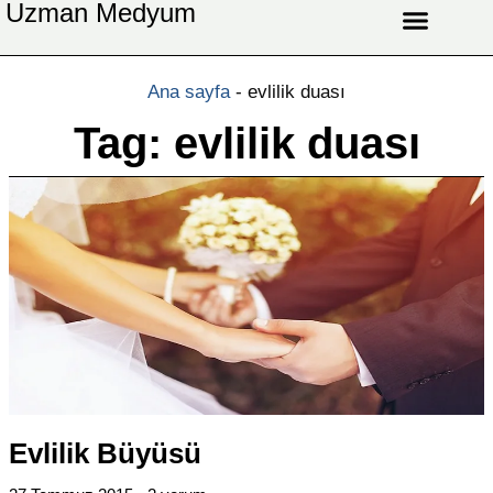
Uzman Medyum
Aşk Celbi
Aşk Vefki
Aşkı Ateş Celbi
At Nalı Celbi
Evlilik Vefki
Bağlama Vefki
Ana sayfa
-
evlilik duası
Tag: evlilik duası
Evlilik Büyüsü