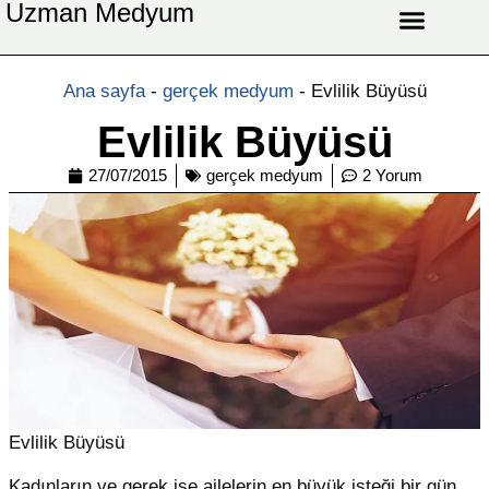
Uzman Medyum
Aşk Celbi
Aşk Vefki
Aşkı Ateş Celbi
At Nalı Celbi
Evlilik Vefki
Bağlama Vefki
Ana sayfa
-
gerçek medyum
-
Evlilik Büyüsü
Evlilik Büyüsü
27/07/2015
gerçek medyum
2 Yorum
Evlilik Büyüsü
Kadınların ve gerek ise ailelerin en büyük isteği bir gün