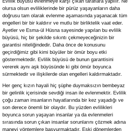
Evlilik büyüsü evlenmeye karşı çıkan taraflara yapılır. Ne
olursa olsun evliliklerinde bir pürüz yaşayanların daha
doğrusu tam olarak evlenme aşamasında yaşanacak tüm
engelleri bir bir kaldırır ve mutlu bir birliktelik vaat eder.
Ayetler ve Esma-ül Hüsna sayesinde yapılan bu evlilik
büyüsü, hiç bir şekilde sıkıntı çekmeyeceğinizin bir
garantisi niteliğindedir. Daha önce de konusunu
geçirdiğimiz gibi kimi büyüler bir ömür boyu etki
göstermektedir. Evlilik büyüsü de bunun garantisini
vererek aynı aşk büyüsünde ki gibi ömür boyunca
sürmektedir ve ilişkilerde olan engelleri kaldırmaktadır.
Her genç kızın hayali hiç şüphe duymaksızın bembeyaz
bir gelinlik içerisinde sevdiği insan ile evlenmektir. Evlilik
çoğu zaman insanların hayatlarında bir kez yaşadığı ve
son derece önemli bir olaydır. Bu yüzden evlilikleri
boyunca sorun yaşayan insanlar ya da evlenmeleri
sırasında sorun çıkan insanlar sorunlarını çözmek adına
manevi yöntemlere başvurmaktadır. Eski dönemlerden