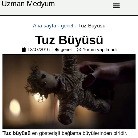
Uzman Medyum
Aşk Celbi
Aşk Vefki
Aşkı Ateş Celbi
At Nalı Celbi
Evlilik Vefki
Bağlama Vefki
Ana sayfa
-
genel
-
Tuz Büyüsü
Tuz Büyüsü
12/07/2016
genel
Yorum yapılmadı
Tuz büyüsü
en gösterişli bağlama büyülerinden biridir.