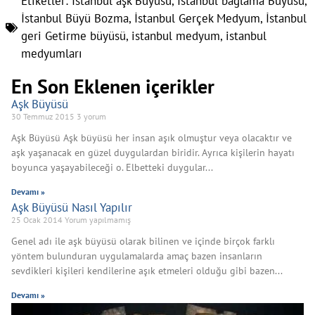
Etiketler:
İstanbul aşk Büyüsü
,
İstanbul bağlama Büyüsü
,
İstanbul Büyü Bozma
,
İstanbul Gerçek Medyum
,
İstanbul
geri Getirme büyüsü
,
istanbul medyum
,
istanbul
medyumları
En Son Eklenen içerikler
Aşk Büyüsü
30 Temmuz 2015
3 yorum
Aşk Büyüsü Aşk büyüsü her insan aşık olmuştur veya olacaktır ve
aşk yaşanacak en güzel duygulardan biridir. Ayrıca kişilerin hayatı
boyunca yaşayabileceği o. Elbetteki duygular
Devamı »
Aşk Büyüsü Nasıl Yapılır
25 Ocak 2014
Yorum yapılmamış
Genel adı ile aşk büyüsü olarak bilinen ve içinde birçok farklı
yöntem bulunduran uygulamalarda amaç bazen insanların
sevdikleri kişileri kendilerine aşık etmeleri olduğu gibi bazen
Devamı »