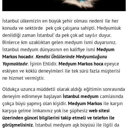
İstanbul ülkemizin en büyük şehir olması nedeni ile her
konuda ve sektörde pek çok çalışana sahipti. Medyumluk
denildiği zaman İstanbul’ da pek çok ad sayılır duyur.
Binlerce km uzaklıktan gelen medyum ismi duyarsınız.
İstanbul medyum dünyasının en kalifiye ismi
Medyum
Markos
hocadır
.
Kendisi Ünlülerinde Medyumluğunu
Yapmaktadır
. İşinin Ehlidir.
Medyum Markos hoca
epeyce
eskiyen ve köklü deneyimleri ile tek sürü fazla müşterisi
ne hizmet vermiştir.
Oldukça uzunca müddetli olarak aldığı eğitimin sonrasında
deneyim edinmeye başlayan
İstanbul medyum
camiasında
çokça büyü yapmış olan kişidir.
Medyum Markos
ile karşın
karşıya gelme imkanınız yok ise şüphesiz
web sitesi
üzerinden güncel bilgilerini takip etmeli ve telefon ile
görüşmelisiniz
. İstanbul medyum aşk büyüsü ile ilgili da