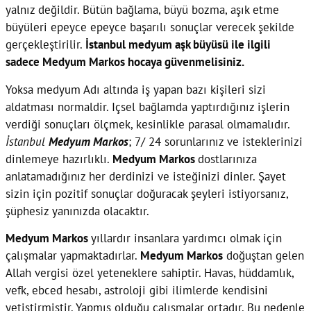
yalnız değildir. Bütün bağlama, büyü bozma, aşık etme
büyüleri epeyce epeyce başarılı sonuçlar verecek şekilde
gerçekleştirilir.
İstanbul medyum aşk büyüsü ile ilgili
sadece Medyum Markos hocaya güvenmelisiniz.
Yoksa medyum Adı altında iş yapan bazı kişileri sizi
aldatması normaldir. Içsel bağlamda yaptırdığınız işlerin
verdiği sonuçları ölçmek, kesinlikle parasal olmamalıdır.
İstanbul
Medyum Markos
; 7/ 24 sorunlarınız ve isteklerinizi
dinlemeye hazırlıklı.
Medyum Markos
dostlarınıza
anlatamadığınız her derdinizi ve isteğinizi dinler. Şayet
sizin için pozitif sonuçlar doğuracak şeyleri istiyorsanız,
şüphesiz yanınızda olacaktır.
Medyum Markos
yıllardır insanlara yardımcı olmak için
çalışmalar yapmaktadırlar.
Medyum Markos
doğuştan gelen
Allah vergisi özel yeteneklere sahiptir. Havas, hüddamlık,
vefk, ebced hesabı, astroloji gibi ilimlerde kendisini
yetiştirmiştir. Yapmış olduğu çalışmalar ortadır. Bu nedenle