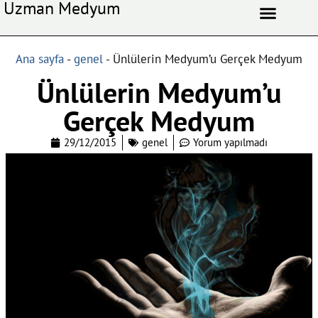
Uzman Medyum
Aşk Celbi
Aşk Vefki
Aşkı Ateş Celbi
At Nalı Celbi
Evlilik Vefki
Bağlama Vefki
Ana sayfa
-
genel
-
Ünlülerin Medyum’u Gerçek Medyum
Ünlülerin Medyum’u
Gerçek Medyum
29/12/2015
genel
Yorum yapılmadı