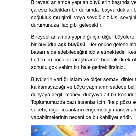
Bireysel anlamda yapılan büyülerin başında y
çaresiz kaldıkları bir durumda başvurdukları b
soğukluk mu girdi veya sevdiğiniz kişi sevgi
durumunuza ilaç gibi gelecektir.
Bireysel anlamda yapıldığı için diğer büyülere 
bir büyüdür
aşk büyüsü.
Her önüne gelene inan
başarı elde edebileceğini iddia etmektedir. Kes
Lütfen bu hocaları araştırarak, bularak direk o
sonucu çok vahim bir hale getirebilirsiniz.
Büyülerin varlığı İslam ve diğer semavi dinle
kalkamayacağı ve büyü yapmanın sadece belli 
dünyaya değil, manevi dünyaya ait bir konudur v
Toplumumuzda bazı insanlar için ‘’kalp gözü aç
sebebi, diğer insanların erişemediği manevi ale
yapabilmelerinin nedeni de bu kabiliyetleridir.