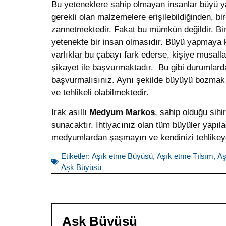
Bu yeteneklere sahip olmayan insanlar büyü ya
gerekli olan malzemelere erişilebildiğinden, bi
zannetmektedir. Fakat bu mümkün değildir. Bir
yetenekte bir insan olmasıdır. Büyü yapmaya k
varlıklar bu çabayı fark ederse, kişiye musall
şikayet ile başvurmaktadır. Bu gibi durumlar
başvurmalısınız. Aynı şekilde büyüyü bozma
ve tehlikeli olabilmektedir.
Irak asıllı
Medyum Markos
, sahip olduğu sihi
sunacaktır. İhtiyacınız olan tüm büyüler yapıl
medyumlardan şaşmayın ve kendinizi tehlikey
Etiketler:
Aşık etme Büyüsü
,
Aşık etme Tılsım
,
Aş
Aşk Büyüsü
Aşk Büyüsü