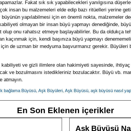
pamazlar. Fakat sık sık yapabilecekleri yanılgısına düşerler
rçok insan bu malzemeleri elde edip bazı ritüelleri yerine get
 büyünün yapılabilmesi için en önemli nokta, malzemeler de
abiliyeti olmayan bir insan büyü yapmayı denediğinde, büyü
at olup onu rahatsız etmeye başlayabilirler. Bu da oldukça te
dan kaçınmak için, kendi başınıza büyü yapmayı denememeli,
k için de uzman bir medyuma başvurmanız gerekir. Büyüle
r kabiliyeti ve gizli ilimlere olan hakimiyeti sayesinde, iht
acak ve bozulmasını istedikleriniz bozulacaktır. Büyü vb. ma
e atmayın.
k bağlama Büyüsü
,
Aşk Büyüleri
,
Aşk Büyüsü
,
aşk büyüsü nasıl yapı
En Son Eklenen içerikler
Aşk Büyüsü Nası