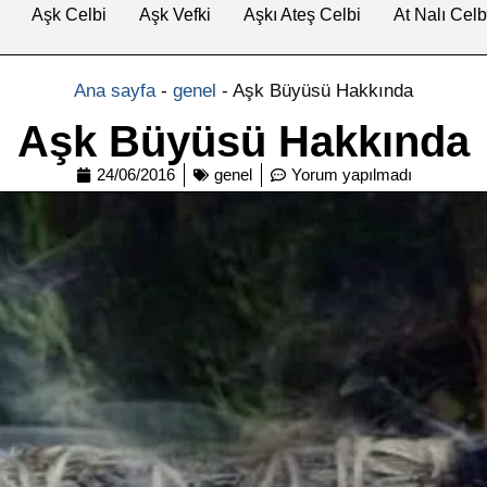
Aşk Celbi
Aşk Vefki
Aşkı Ateş Celbi
At Nalı Celb
Ana sayfa
-
genel
-
Aşk Büyüsü Hakkında
Aşk Büyüsü Hakkında
24/06/2016
genel
Yorum yapılmadı