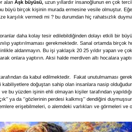
er alan
Aşk büyüsü,
uzun yıllardır insanoğlunun en çok terci
u büyü birçok kişinin murada ermesine vesile olmuştur. Eğer 
nize karşılık vermedi mi ? bu durumdan hiç rahatsızlık duy
oranlar daha kolay tesir edilebildiğinden dolayı etkili bir bü
ılıp yaptırılmaması gerekmektedir. Sanal ortamda birçok hoc
inlikle aldanmayın. Bu işi yaklaşık 20 25 yıldır yapan ve çok
larak onlara yaptırın. Aksi halde merdiven altı hocalara yapt
r tarafından da kabul edilmektedir. Fakat unutulmaması gere
kabiliyetlere doğuştan sahip olan insanlara nasip olduğud
e bu yüzden işinin ehli olmayan kişiler tarafından yapıldığın
ık’’ ya da ‘’gözlerinin perdesi kalkmış’’ dendiğini duymuşsu
mlere erişebilmeleri, o alemdeki varlıkları ve görmeleri ve on