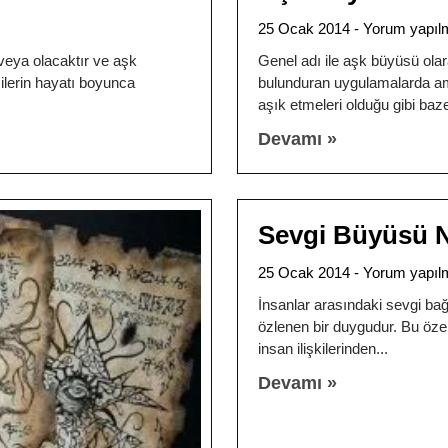
25 Ocak 2014
Yorum yapıl
eya olacaktır ve aşk
Genel adı ile aşk büyüsü olar
ilerin hayatı boyunca
bulunduran uygulamalarda amaç
aşık etmeleri olduğu gibi baz
Devamı »
Sevgi Büyüsü Na
25 Ocak 2014
Yorum yapıl
İnsanlar arasındaki sevgi b
özlenen bir duygudur. Bu özel
insan ilişkilerinden
Devamı »